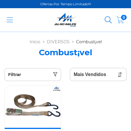
Ofertas Por Tempo Limitado!!!
0
Início
>
DIVERSOS
>
Combust¡vel
Combust¡vel
Filtrar