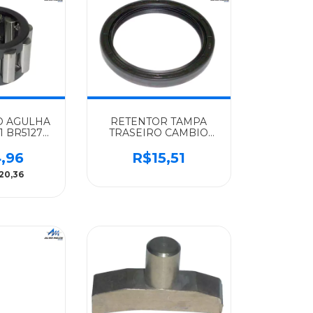
O AGULHA
RETENTOR TAMPA
1 BR512731
TRASEIRO CAMBIO
S-BENZ
G60 G85 70X88X10MM
ARO
MERCEDES-BENZ
,96
R$15,51
O500/OH1115L/L1620/1622/G80/G85
IMPORTADO 1620 -
20,36
16312
0249972747