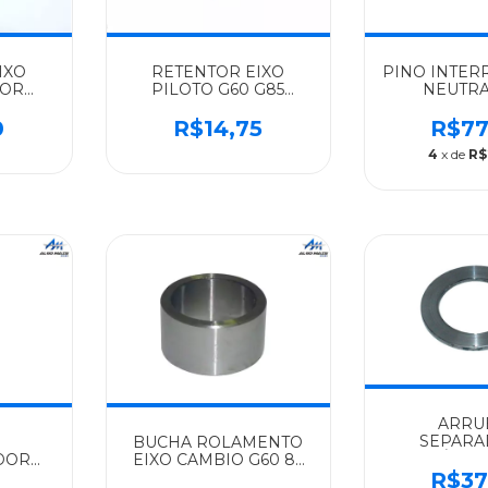
IXO
RETENTOR EIXO
PINO INTER
DOR
PILOTO G60 G85
NEUTRA
G85
MERCEDES-BENZ
85)ORI
ENZ
IMPORTADO 1722
MERCEDE
0
R$14,75
R$77
TEGO
ATEGO 1418/1518 -
ALGOM
4
x de
R$
979247
0139972646
1620/1622/121
- 9
ARRU
SEPAR
BUCHA ROLAMENTO
4ÝMA
DOR
EIXO CAMBIO G60 85
90,8X60,
R$37
 85
37X47X26,5MM