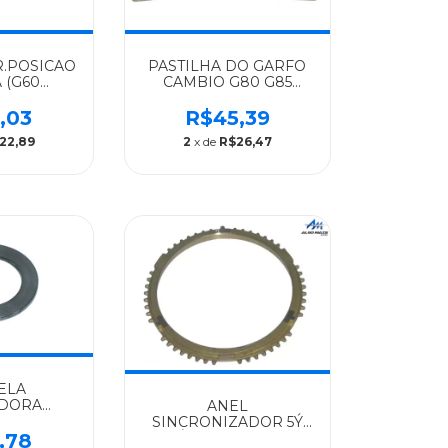
R.POSICAO
PASTILHA DO GARFO
 (G60
CAMBIO G80 G85
GINAL
MERCEDES-BENZ
S-BENZ
ALGOMAIS ATEGO
,03
R$45,39
AIS
ELETRONICO/ATEGO
22,89
2
x de
R$26,47
8/1725/1417/1418/1722/518/G60/G85...
1418/1419/1719/1725/1726
- 9472650849
ELA
ADORA
ANEL
RCHA
SINCRONIZADOR 5Ý
13X5MM
,78
6ÝVELOCIDADE