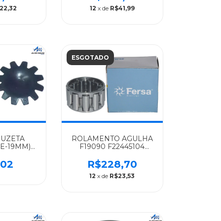
5
CAMBIO G60/G85/1620
22,32
12
x de
R$41,99
- 9702600654
ESGOTADO
RUZETA
ROLAMENTO AGULHA
E-19MM)
F19090 F22445104
S-BENZ
MERCEDES-BENZ
S AGL-
ALGOMAIS
,02
R$228,70
OS -
OF1417/1722/O500/OH1115L/L1620/1622/G8
12
x de
R$23,53
0273
- 0029816312