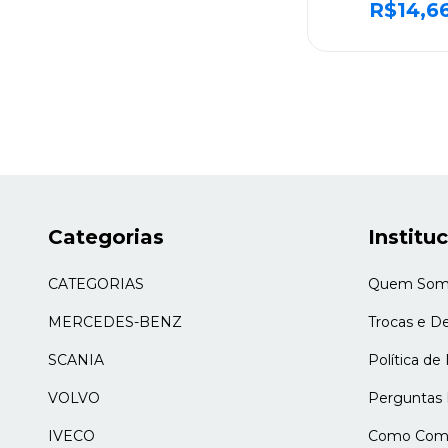
MERCEDES-B
R$14,6
ALGOMAIS CA
G60/G85/ATE
970262027
Categorias
Institu
CATEGORIAS
Quem Som
MERCEDES-BENZ
Trocas e D
SCANIA
Política de
VOLVO
Perguntas 
IVECO
Como Comp