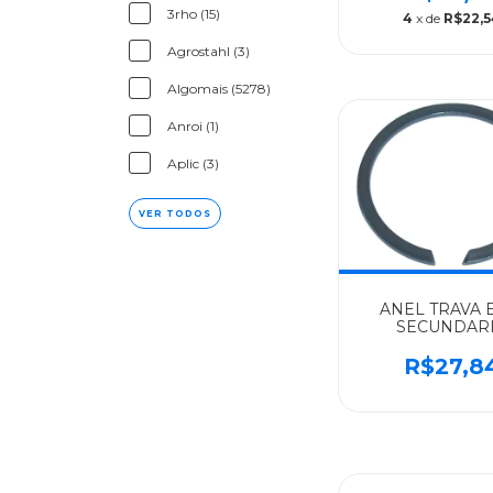
ATEGO/CAMBIO 
3rho (15)
4
x de
R$22,5
019981531
Agrostahl (3)
Algomais (5278)
Anroi (1)
Aplic (3)
VER TODOS
ANEL TRAVA 
SECUNDAR
53,5X46,5X2,
MERCEDES-B
R$27,8
ALGOMAIS MB
CAMBIO G60/G
976262109