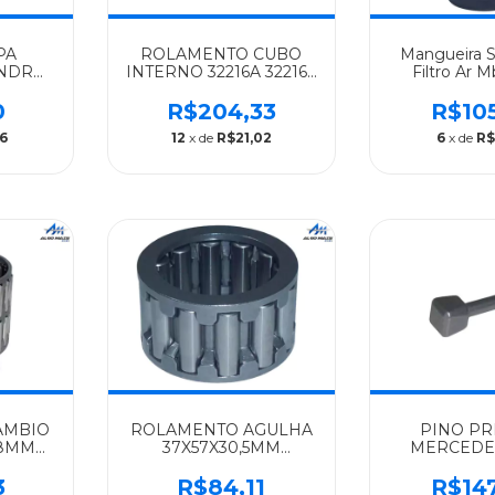
PA
ROLAMENTO CUBO
Mangueira 
INDRO
INTERNO 32216A 32216F
Filtro Ar 
ACHA
MERCEDES-BENZ
1315/1418/1
ENZ
FERSA 331L/LPK/LPS -
0
R$204,33
R$10
S
0009817205
6
12
x de
R$21,02
6
x de
R$
06LA/OM926LA
21
AMBIO
ROLAMENTO AGULHA
PINO PR
.8MM
37X57X30,5MM
MERCEDE
ENZ
BR508293 MERCEDES-
ALGOMAIS
BENZ IMPORTADO
G60/G85 - 9
3
R$84,11
R$14