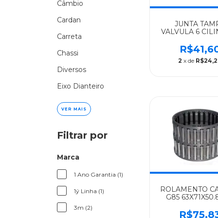
Câmbio
Cardan
JUNTA TAM
VALVULA 6 CIL
Carreta
VERSAO BORR
MERCEDES-B
R$41,6
Chassi
ALGOMAI
2
x de
R$24,2
1622/O500/OM9
Diversos
- 00001605
Eixo Dianteiro
VER MAIS
Filtrar por
Marca
1 Ano Garantia (1)
ROLAMENTO C
1ý Linha (1)
G85 63X71X50
MERCEDES-B
3m (2)
PESARO
R$75,8