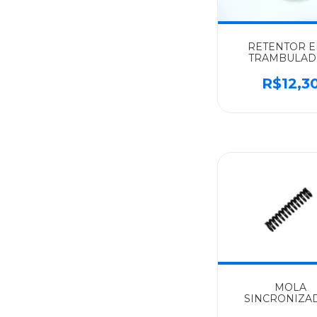
RETENTOR E
TRAMBULA
CAMBIO G60 
MERCEDES-B
R$12,3
IMPORTADO A
G60/G85 - 0209
MOLA
SINCRONIZA
CAMBIO G60