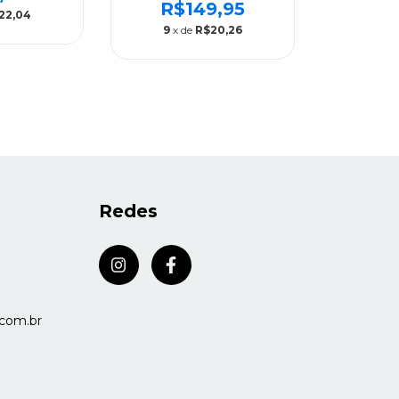
S-BENZ
(LATAO) MERCEDES-
R$149,95
22,04
 CAMBIO
BENZ FURCON
9
x de
R$20,26
O/G85 -
G6/G60/G85 -
0162
9702621537
Redes
com.br