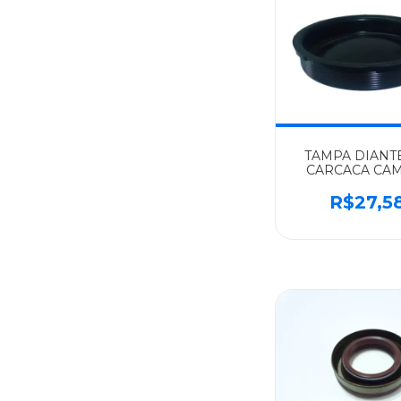
TAMPA DIANT
CARCACA CA
MERCEDES-B
ALGOMAI
R$27,5
ATEGO/1620/G60
970261033