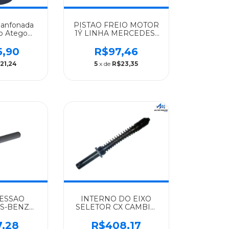
Sanfonada
PISTAO FREIO MOTOR
Mb Atego
1Ý LINHA MERCEDES-
518/1718/
BENZ ALGOMAIS
1718/1723/1728/904/906/1417/ATEGO/ACC
5,90
R$97,46
- 0004307526
21,24
5
x de
R$23,35
ESSAO
INTERNO DO EIXO
S-BENZ
SELETOR CX CAMBIO
 CAMBIO
G85 MERCEDES-BENZ
702620274
ALGOMAIS TODOS C/
7,28
R$408,17