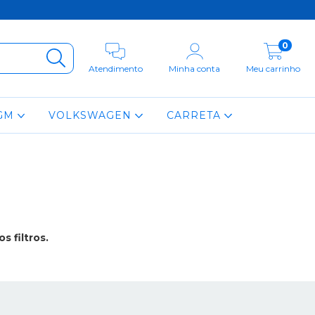
0
Atendimento
Minha conta
Meu carrinho
GM
VOLKSWAGEN
CARRETA
 filtros.