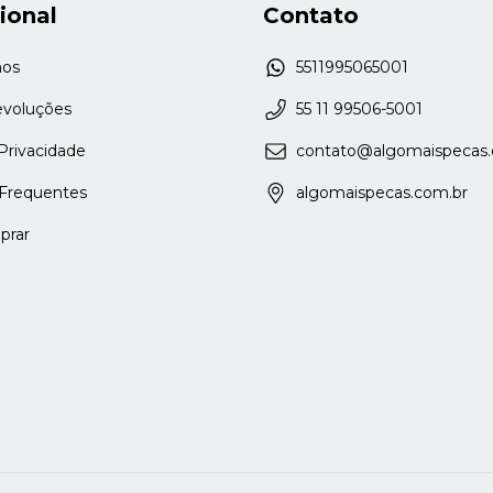
cional
Contato
os
5511995065001
evoluções
55 11 99506-5001
 Privacidade
contato@algomaispecas.
Frequentes
algomaispecas.com.br
rar