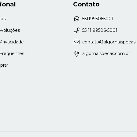
cional
Contato
os
5511995065001
evoluções
55 11 99506-5001
 Privacidade
contato@algomaispecas.
Frequentes
algomaispecas.com.br
rar