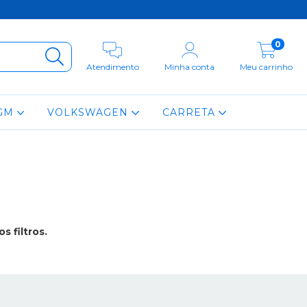
0
Atendimento
Minha conta
Meu carrinho
GM
VOLKSWAGEN
CARRETA
 filtros.