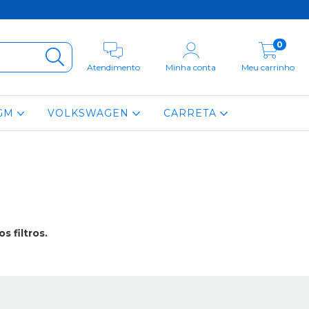
0
Atendimento
Minha conta
Meu carrinho
GM
VOLKSWAGEN
CARRETA
 filtros.