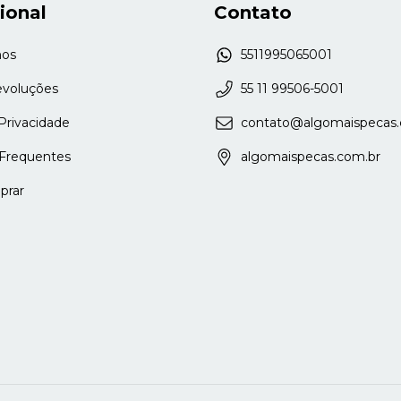
cional
Contato
os
5511995065001
evoluções
55 11 99506-5001
 Privacidade
contato@algomaispecas.
Frequentes
algomaispecas.com.br
rar