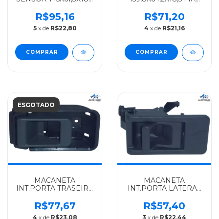
FIAT SYL DUCATO 2.5
SYL DUCATO 2.8 15
10/DUCATO 2.5 8/
MAXI ARO
R$95,16
R$71,20
JUMPER/BOXER -
16/JUMPER/BOXER -
5
x de
R$22,80
4
x de
R$21,16
9945788
77362233
ESGOTADO
MACANETA
MACANETA
INT.PORTA TRASEIRA
INT.PORTA LATERAL
FIAT ALGOMAIS
FIAT ALGOMAIS
DUCATO - 911752
DUCATO - 130513865
R$77,67
R$57,40
4
x de
R$23,08
3
x de
R$22,44