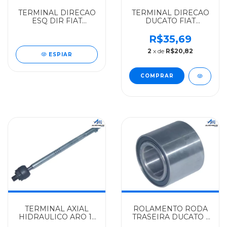
TERMINAL DIRECAO
TERMINAL DIRECAO
ESQ DIR FIAT
DUCATO FIAT
ALGOMAIS DUCATO
ALGOMAIS DUCATO
2.5/2.8 A PARTIR 2003
ATE 02/2003 -
R$35,69
- 77362278
1306716080
2
x de
R$20,82
ESPIAR
TERMINAL AXIAL
ROLAMENTO RODA
HIDRAULICO ARO 15
TRASEIRA DUCATO -
16 FIAT ZM DUCATO
42X75X60MM FIAT