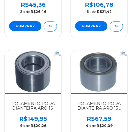
APOS 1994 - 9945836
IMPORTADO FIAT
R$45,36
R$106,78
DUCATO/PEUGEOT/CITR
2
x de
R$26,46
6
x de
R$21,42
- 1328029080
ROLAMENTO RODA
ROLAMENTO RODA
DIANTEIRA ARO 16-
DIANTEIRA ARO 15 -
55X90X60MM FIAT
49X84X48MM FIAT
IMPORTADO
IMPORTADO
R$149,95
R$67,59
DUCATO 2.3 2010 ATE
DUCATO - 1346651080
9
x de
R$20,26
4
x de
R$20,09
2017 - 1328054080