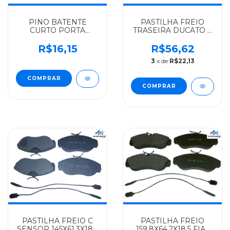
PINO BATENTE
PASTILHA FREIO
CURTO PORTA
TRASEIRA DUCATO S
LATERAL FIAT
PRESILHA FIAT SYL
ALGOMAIS DUCATO
DUCATO MULTI-JET
R$16,15
R$56,62
ATE 16 - 1305220080
2007...ARO 15/16 -
3
x de
R$22,13
77364860
PASTILHA FREIO C
PASTILHA FREIO
SENSOR 145X61,3X18,5
159,8X64,2X18,5 FIAT