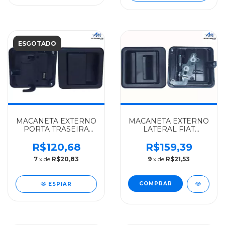
ESGOTADO
MACANETA EXTERNO
MACANETA EXTERNO
PORTA TRASEIRA
LATERAL FIAT
FIAT ALGOMAIS
ALGOMAIS DUCATO
DUCATO -
99 A 02 - 1301418808
R$120,68
R$159,39
1301397808
7
x de
R$20,83
9
x de
R$21,53
ESPIAR