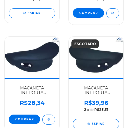
ESPIAR
ESGOTADO
MACANETA
MACANETA
INT.PORTA
INT.PORTA
DIANTEIRA
DIANTEIRA DIREITA
ESQUERDA FIAT
FIAT ALGOMAIS
R$28,34
R$39,96
ALGOMAIS DUCATO -
DUCATO - 735306122
2
x de
R$23,31
735306141
ESPIAR