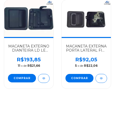
MACANETA EXTERNO
MACANETA EXTERNA
DIANTEIRA LD LE
PORTA LATERAL FIAT
FIAT ALGOMAIS
ALGOMAIS DUCATO
DUCATO 99 A 02 -
APOS 02 - 735307399
R$193,85
R$92,05
1301399708
11
x de
R$21,66
5
x de
R$22,06