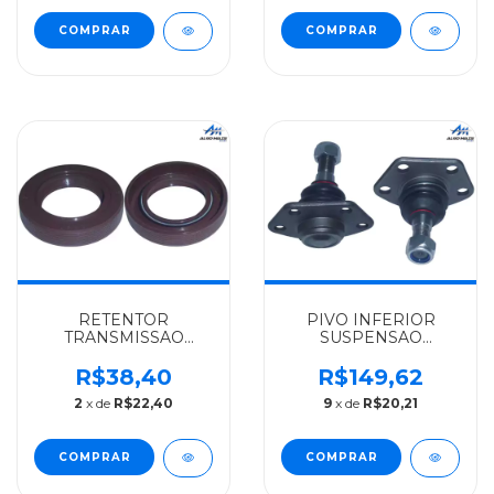
RETENTOR
PIVO INFERIOR
TRANSMISSAO
SUSPENSAO
CAMBIO (SAIDA) FIAT
DIANTEIRO ARO 16"
ARCA DUCATO
FIAT ALGOMAIS
R$38,40
R$149,62
FURGAO
DUCATO 01/98 A
2
x de
R$22,40
9
x de
R$20,21
(PASSAGEIRO 2.5/2.8)
12/05 / 01/06 A 12/17 -
- 9603655480
1331641080