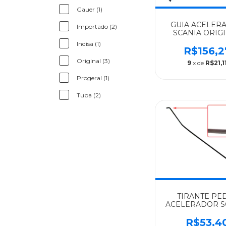
Gauer (1)
GUIA ACELER
Importado (2)
SCANIA ORIG
SERIE 5 - 136
Indisa (1)
R$156,2
Original (3)
9
x de
R$21,1
Progeral (1)
Tuba (2)
TIRANTE PE
ACELERADOR S
ALGOMAIS R112,T
- 1305615
R$53,4