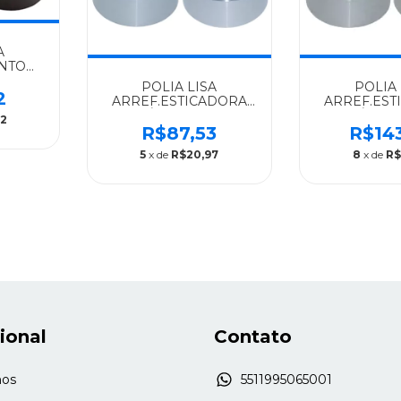
A
NTO
NYLON
POLIA LISA
POLIA 
MAIS
2
ARREF.ESTICADORA
ARREF.EST
GR -
ACO 2ÝLINHA SCANIA
ACO 1ÝLINH
22
INDISA TODOS S/4 E
ALGOMAIS T
R$87,53
R$14
P/G/R - 1858885
E P/G/R -
5
x de
R$20,97
8
x de
R$
cional
Contato
os
5511995065001