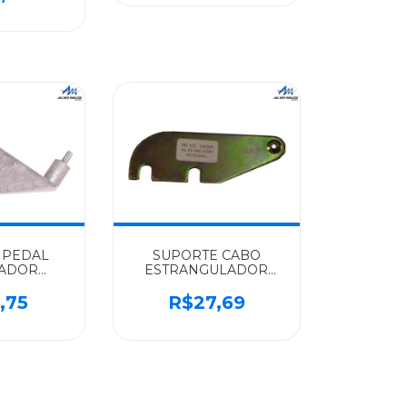
 PEDAL
SUPORTE CABO
RADOR
ESTRANGULADOR
 SCANIA
SCANIA ALGOMAIS
 P-93 -
T112/113 - 306269
,75
R$27,69
756