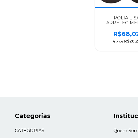
POLIA LIS
ARREFECIME
ESTICADORA 
SCANIA ALGO
R$68,0
TODOS S/4 E P
4
x de
R$20,
1858885
Categorias
Institu
CATEGORIAS
Quem Som