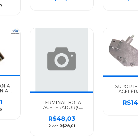
87
ANIA
SUPORTE
NIA -
ACELE
COMPLETO
1
ALGOMAIS
R$14
TERMINAL BOLA
1322
ACELERADOR(C
6
ROSCA)6X1X30M
SCANIA ALGOMAIS
R$48,03
111/140/ - 178155
2
x de
R$28,01