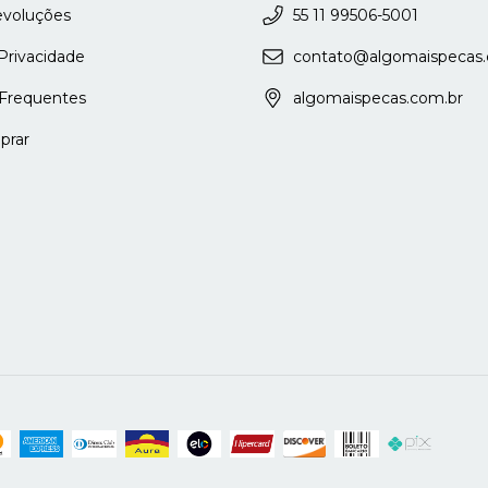
evoluções
55 11 99506-5001
 Privacidade
contato@algomaispecas.
Frequentes
algomaispecas.com.br
rar