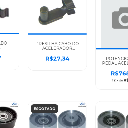
ABO
PRESILHA CABO DO
ACELERADOR
UAL)
8X20MM P CABO16MM
INAL
7
SCANIA IMPORTADO
R$27,34
POTENCI
43 -
SERIE 4 - 812457
PEDAL ACE
SCANIA A
SERIE 4 O
R$76
1496
12
x de
R$
ESGOTADO