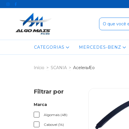
CATEGORIAS
MERCEDES-BENZ
Início
>
SCANIA
>
AceleraÆo
Filtrar por
Marca
Algomais (48)
Cabovel (14)