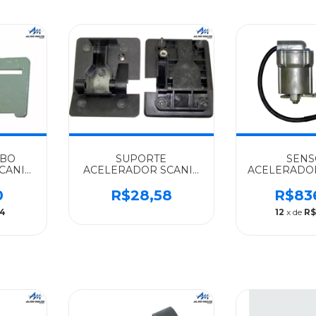
ABO
SUPORTE
SEN
CANIA
ACELERADOR SCANIA
ACELERADO
113 -
ALGOMAIS 112/113 -
SCANIA IM
297646
SERIE 4 CA
0
R$28,58
R$83
1364
94
12
x de
R$