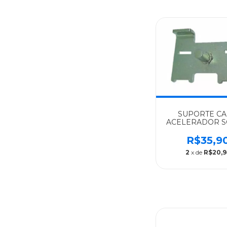
SUPORTE C
ACELERADOR S
ALGOMAIS 112/
302936
R$35,9
2
x de
R$20,