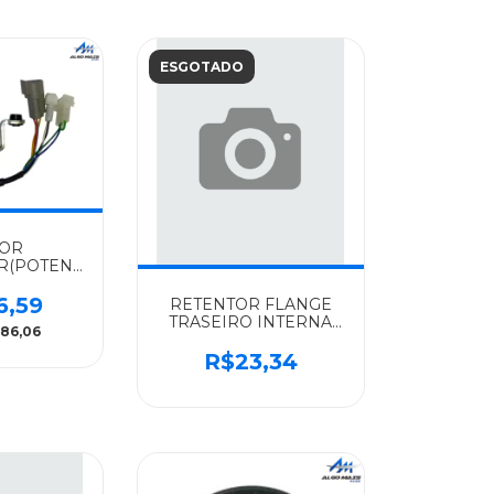
ESGOTADO
SOR
R(POTENCIOMETRO)
PORTADO
MINHAO -
6,59
RETENTOR FLANGE
185
TRASEIRO INTERNA
86,06
CAMBIO ALGOMAIS
CAMINHOES DAF -
R$23,34
1304242