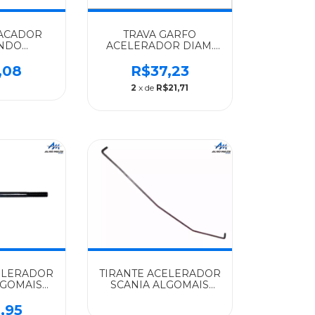
ACADOR
TRAVA GARFO
NDO
ACELERADOR DIAM.
R SCANIA
6MM SCANIA
ERIE 4 -
ALGOMAIS 111/112/113/ -
,08
R$37,23
866
812456
2
x de
R$21,71
ELERADOR
TIRANTE ACELERADOR
LGOMAIS
SCANIA ALGOMAIS
4/124/164 -
112/113 - 1305522
868
,95