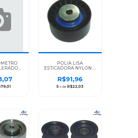
OMETRO
POLIA LISA
LERADOR
ESTICADORA NYLON C
LGOMAIS
ROL.ORIGINAL SCANIA
NIBUS -
ALGOMAIS TODOS S4 E
8,07
R$91,96
308
P/G/R - 1858885
79,01
5
x de
R$22,03