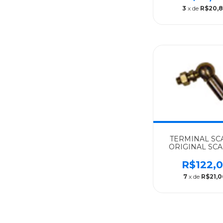
3
x de
R$20,
TERMINAL SC
ORIGINAL SCA
327428
R$122,0
7
x de
R$21,0