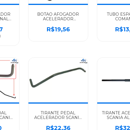
ADOR
BOTAO AFOGADOR
TUBO ESP
INAL
ACELERADOR
COMA
5717
MANUAL SCANIA
ACELERADO
ALGOMAIS SERIE 4 -
ALGOMAIS S
7
R$19,56
R$13
1365716
1392
1
DAL
TIRANTE PEDAL
TIRANTE AC
CANIA
ACELERADOR SCANIA
SCANIA A
112,113
ALGOMAIS 112/113 -
SERIE 4 94/11
301192
1392
0
R$22,36
R$32