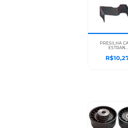
PRESILHA C
ESTRAN.
(ACELER.MAN
SCANIA ORIG
R$10,2
112/142/F93/R
302943