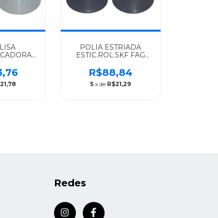
LISA
POLIA ESTRIADA
ICADORA
ESTIC.ROL.SKF FAG
A SCANIA
KOYO NYLON SCANIA
ODOS S/4
ALGOMAIS TODOS S/4
3,76
R$88,84
 1858885
E PGR - 1858884
21,78
5
x de
R$21,29
Redes