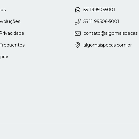
os
5511995065001
evoluções
55 11 99506-5001
 Privacidade
contato@algomaispecas.
Frequentes
algomaispecas.com.br
rar