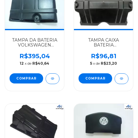
TAMPA DA BATERIA
TAMPA CAIXA
VOLKSWAGEN
BATERIA
ALGOMAIS TITAN
VOLKSWAGEN
18310 - 2T0915411
RESERPLASTIC
R$395,04
R$96,81
7100/8141 -
12
x de
R$40,64
5
x de
R$23,20
TAP803239