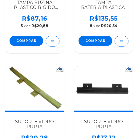
TAMPA BUZINA
TAMPA
PLASTICO RIGIDO
BATERIA(PLASTICA)
VOLKSWAGEN
VOLKSWAGEN
ALGOMAIS TODOS
ALGOMAIS TODOS
R$87,16
R$135,55
APOS 2000 -
MEDIOS E PESADOS
5
x de
R$20,88
8
x de
R$20,54
2RD419669
DE 91 A 2000 -
TJG803239
SUPORTE VIDRO
SUPORTE VIDRO
PORTA
PORTA
VOLKSWAGEN
VOLKSWAGEN
ALGOMAIS TODOS
ALGOMAIS
R$20,28
R$17,12