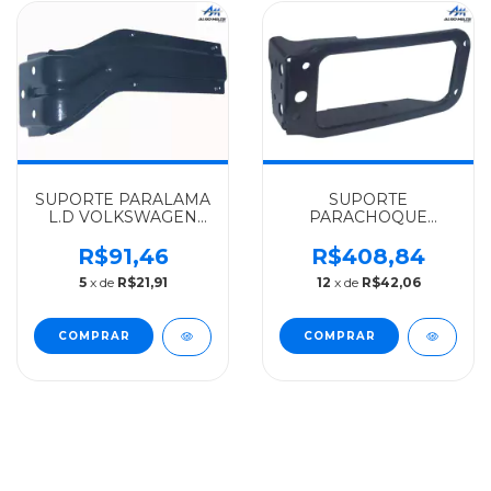
SUPORTE PARALAMA
SUPORTE
L.D VOLKSWAGEN
PARACHOQUE
FADO 8150E/9150E -
ESQUERDO
2RD821152
VOLKSWAGEN FADO
R$91,46
R$408,84
13190/15190/13170/15170/1
5
x de
R$21,91
12
x de
R$42,06
- 2VF807131