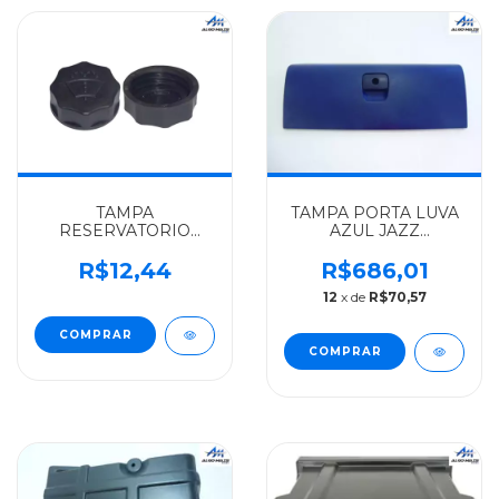
TAMPA
TAMPA PORTA LUVA
RESERVATORIO
AZUL JAZZ
AGUA LIMPADOR
VOLKSWAGEN
PARABRISA
ALGOMAIS
R$12,44
R$686,01
BR510863
7110/8120/13190/15190/173
12
x de
R$70,57
VOLKSWAGEN
- 2RD857121
ALGOMAIS
CONSTELLATION -
2P0121483