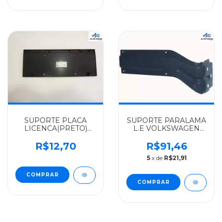
SUPORTE PLACA
SUPORTE PARALAMA
LICENCA(PRETO)
L.E VOLKSWAGEN
VOLKSWAGEN
FADO 8150E/9150E -
ALGOMAIS TODOS -
2RD821151
R$12,70
R$91,46
TAP807801183
5
x de
R$21,91