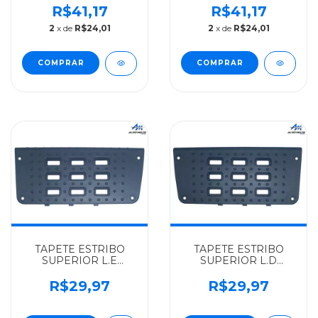
ALGOMAIS
ALGOMAIS TODOS -
R$41,17
R$41,17
CAMINHOES TODOS -
171837657
2
x de
R$24,01
2
x de
R$24,01
ZBA837658
TAPETE ESTRIBO
TAPETE ESTRIBO
SUPERIOR L.E
SUPERIOR L.D
VOLKSWAGEN
VOLKSWAGEN
ALGOMAIS
ALGOMAIS
R$29,97
R$29,97
CONSTELLATION
CONSTELLATION
24250 - 2S2821685
24250 - 2S2821686