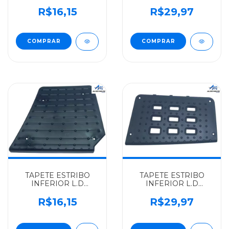
VOLKSWAGEN
VOLKSWAGEN
ALGOMAIS WORKER
ALGOMAIS
R$16,15
R$29,97
TODOS - 2VF863735A
CONSTELLATION
24250 - 2S2821681
TAPETE ESTRIBO
TAPETE ESTRIBO
INFERIOR L.D
INFERIOR L.D
VOLKSWAGEN
VOLKSWAGEN
ALGOMAIS WORKER
ALGOMAIS
R$16,15
R$29,97
TODOS - 2VF863736A
CONSTELLATION
24250 - 2S2821682