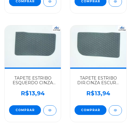
TAPETE ESTRIBO
TAPETE ESTRIBO
ESQUERDO CINZA
DIR.CINZA ESCURO
ESCURO
VOLKSWAGEN
VOLKSWAGEN
ALGOMAIS TODOS -
R$13,94
R$13,94
ALGOMAIS TODOS -
T00863736033
T00863735033