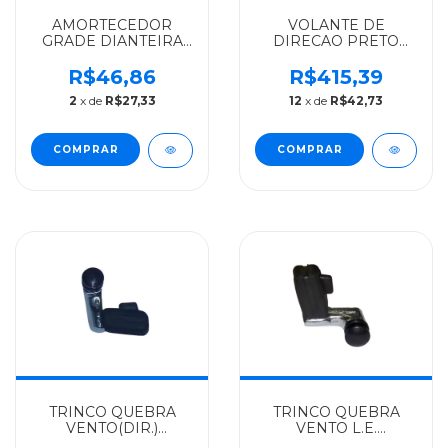
AMORTECEDOR
VOLANTE DE
GRADE DIANTEIRA
DIRECAO PRETO
VOLKSWAGEN
MOD.ORIGINAL
IMPORTADO
VOLKSWAGEN
R$46,86
R$415,39
CONSTELLATION -
ALGOMAIS
2
x de
R$27,33
12
x de
R$42,73
2R2823359
DELIVERY/TITAN/WORKE
1981 A 2017 -
23B419655
TRINCO QUEBRA
TRINCO QUEBRA
VENTO(DIR.)
VENTO L.E.
VOLKSWAGEN
VOLKSWAGEN