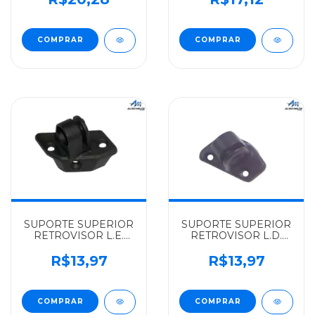
CAMINHOES -
CONSTELLATION -
T00837571
2R2837571
SUPORTE SUPERIOR
SUPORTE SUPERIOR
RETROVISOR L.E.
RETROVISOR L.D.
VOLKSWAGEN
VOLKSWAGEN
ALGOMAIS
ALGOMAIS
R$13,97
R$13,97
690S/790S/771S/11130/13130/11140/12140/14140
690S/790S/7110S/11130/131
- T00857527
- T00857528