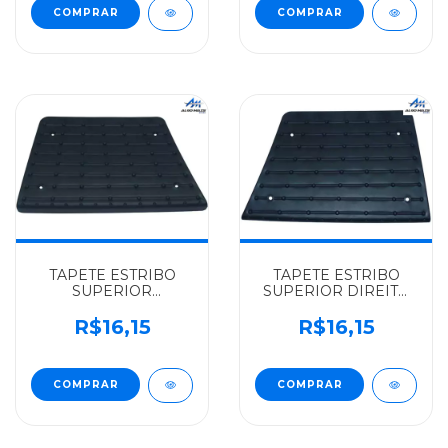
TAPETE ESTRIBO
TAPETE ESTRIBO
SUPERIOR
SUPERIOR DIREITO
ESQUERDO
VOLKSWAGEN
VOLKSWAGEN
ALGOMAIS WORKER
R$16,15
R$16,15
ALGOMAIS WORKER
24220/26220 -
24220/26220 -
2VF863736
2VF863735