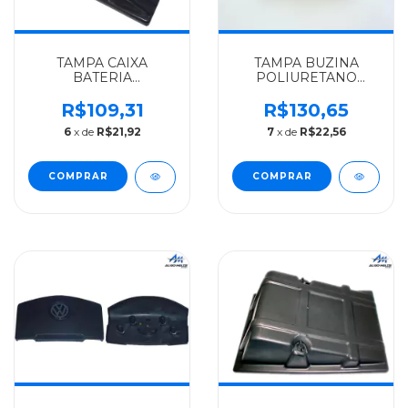
TAMPA CAIXA
TAMPA BUZINA
BATERIA
POLIURETANO
VOLKSWAGEN
EXPANDIDO
ALGOMAIS VW
VOLKSWAGEN
R$109,31
R$130,65
DEPOIS 2000 -
ALGOMAIS TODOS
6
x de
R$21,92
7
x de
R$22,56
2VF803239
APOS 2000 -
2RD419669