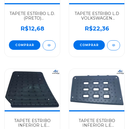
TAPETE ESTRIBO L.D.
TAPETE ESTRIBO L.D
(PRETO)
VOLKSWAGEN
VOLKSWAGEN
ALGOMAIS VW
ALGOMAIS TODOS -
DELIVERY -
R$12,68
R$22,36
T00863736A
2P0821682
TAPETE ESTRIBO
TAPETE ESTRIBO
INFERIOR L.E
INFERIOR L.E